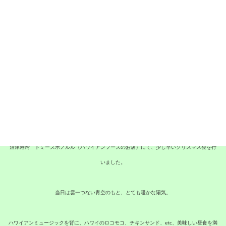
クリスマス会 2022年11月16日（水）沼津ト
ミーズホノルル
2022年11月16日（水）12時30分より
沼津港湾 トミーズホノルル（ハワイアンフーズのお店）にて、少し早いクリスマス会を行
いました。
当日は雲一つない青空のもと、とても暖かな陽気。
ハワイアンミュージックを背に、ハワイのロコモコ、チキンサンド、etc、美味しい昼食を満