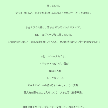
喫しました。
デッキに出ると、まるで船上にいるかのような気分でした（外は海）。
さあ！フラの踊り。皆さんで“ホワイトクリスマス”。
次に、各グループ毎に踊りました。
（お店の許可のもと、踊る場所を作ってもらい、他のお客様のいる中での踊りでした）
次は、ゲーム大会です。
・ラケットでピンポン運び
・傘の玉入れ
・しりとりゲーム
皆さんのゲームの姿がかわいらしく、かつ真剣。
玉入れが思ったより入りにくく、入ると皆で拍手喝采。
最後に丸くなって、プレゼント交換して、お開きでした。